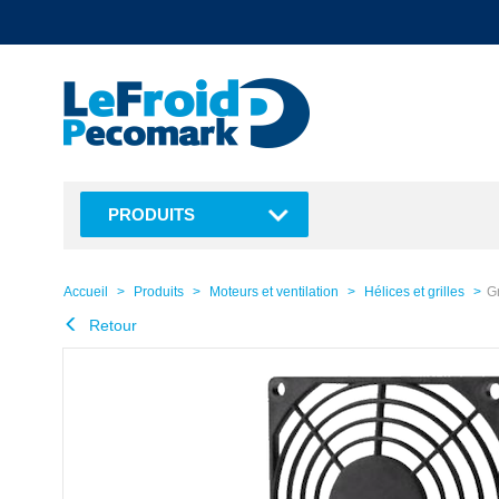
text.skipToContent
text.skipToNavigation
PRODUITS
Accueil
Produits
Moteurs et ventilation
Hélices et grilles
G
Retour