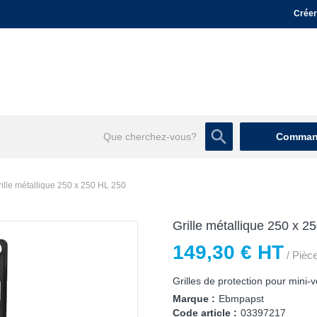
Créer
Command
rille métallique 250 x 250 HL 250
Grille métallique 250 x 2
149,30 € HT
/ Pièc
Grilles de protection pour mini-v
Marque :
Ebmpapst
Code article :
03397217