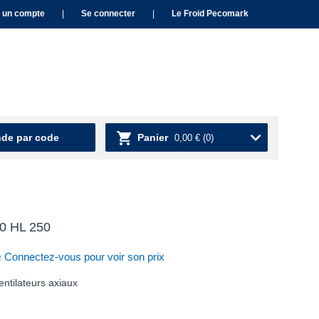
 un compte
|
Se connecter
|
Le Froid Pecomark
e par code
Panier
0,00 €
(0)
50 HL 250
e
Connectez-vous pour voir son prix
entilateurs axiaux