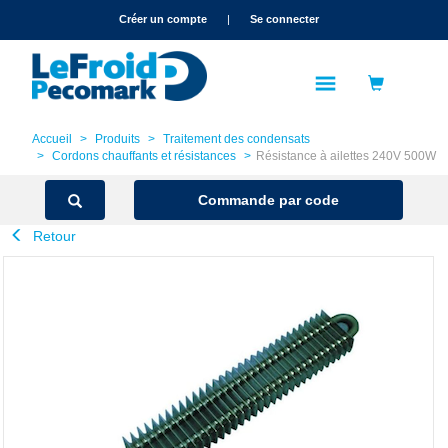
text.skipToContent
text.skipToNavigation
Créer un compte
|
Se connecter
Accueil
Produits
Traitement des condensats
Cordons chauffants et résistances
Résistance à ailettes 240V 500W
Commande par code
Retour