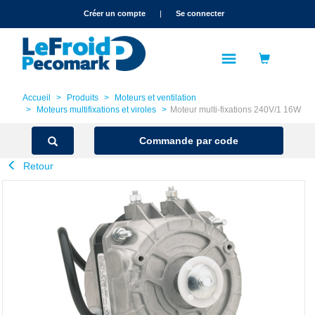
text.skipToContent
text.skipToNavigation
Créer un compte
|
Se connecter
Accueil
Produits
Moteurs et ventilation
Moteurs multifixations et viroles
Moteur multi-fixations 240V/1 16W
Commande par code
Retour