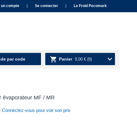
 un compte
|
Se connecter
|
Le Froid Pecomark
e par code
Panier
0,00 €
(0)
ur évaporateur MF / MR
e
Connectez-vous pour voir son prix