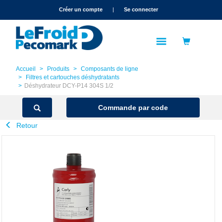
text.skipToContent
text.skipToNavigation
Créer un compte
|
Se connecter
Accueil
Produits
Composants de ligne
Filtres et cartouches déshydratants
Déshydrateur DCY-P14 304S 1/2
Commande par code
Retour