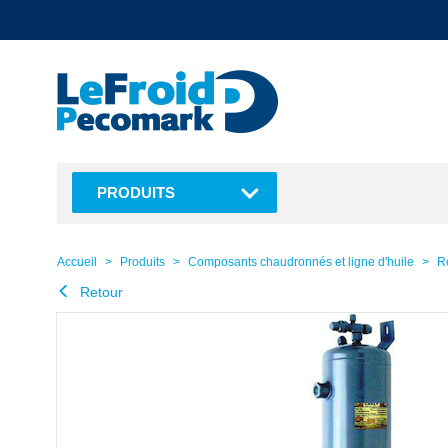
text.skipToContent
text.skipToNavigation
PRODUITS
Accueil
Produits
Composants chaudronnés et ligne d'huile
Ré
Retour