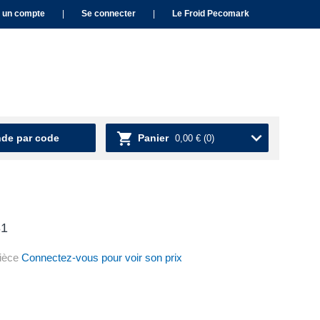
 un compte
|
Se connecter
|
Le Froid Pecomark
e par code
Panier
0,00 €
(0)
81
ièce
Connectez-vous pour voir son prix