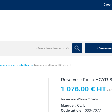
Créer
Command
servoirs et bouteilles
Réservoir d'huile HCYR-81
Réservoir d'huile HCYR-
1 076,00 € HT
/ P
Réservoir d'huile "Carly"
Marque :
Carly
Code article :
03347077