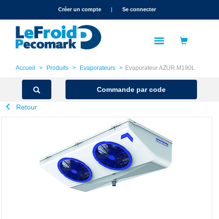
text.skipToContent
text.skipToNavigation
Créer un compte
|
Se connecter
Accueil
Produits
Evaporateurs
Evaporateur AZUR M190L
Commande par code
Retour