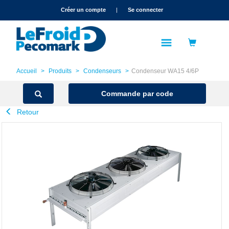
text.skipToContent
text.skipToNavigation
Créer un compte
|
Se connecter
Accueil
Produits
Condenseurs
Condenseur WA15 4/6P
Commande par code
Retour