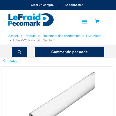
text.skipToContent
text.skipToNavigation
Créer un compte
|
Se connecter
Accueil
Produits
Traitement des condensats
PVC blanc
Tube PVC blanc D20 2m Joint
Commande par code
Retour