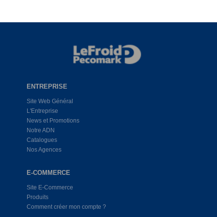
ENTREPRISE
Site Web Général
L'Entreprise
News et Promotions
Notre ADN
Catalogues
Nos Agences
E-COMMERCE
Site E-Commerce
Produits
Comment créer mon compte ?