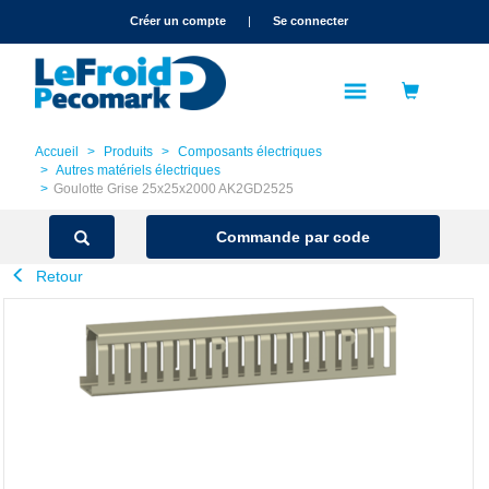
text.skipToContent
text.skipToNavigation
Créer un compte
|
Se connecter
Accueil
Produits
Composants électriques
Autres matériels électriques
Goulotte Grise 25x25x2000 AK2GD2525
Commande par code
Retour