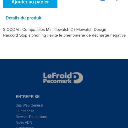
Ajouter au panier
Details du produit
SICCOM : Compatibles Mini flowatch 2 / Flowatch Design
Raccord Stop siphoning : évite le phénomène de décharge négative
ENTREPRISE
Site Web Général
L'Entreprise
News et Promotions
Notre ADN