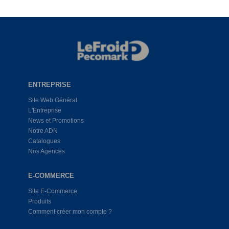
ENTREPRISE
Site Web Général
L'Entreprise
News et Promotions
Notre ADN
Catalogues
Nos Agences
E-COMMERCE
Site E-Commerce
Produits
Comment créer mon compte ?