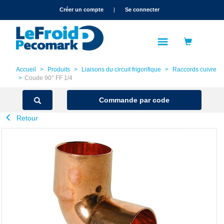
text.skipToContent
text.skipToNavigation
Créer un compte
|
Se connecter
Accueil
Produits
Liaisons du circuit frigorifique
Raccords cuivre
Coude 90° FF 1/4
Commande par code
Retour