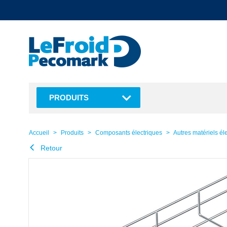
text.skipToContent
text.skipToNavigation
PRODUITS
Accueil
Produits
Composants électriques
Autres matériels él
Retour