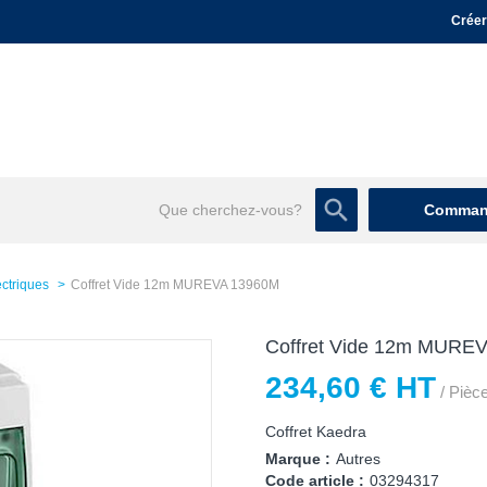
Créer
Command
ectriques
Coffret Vide 12m MUREVA 13960M
Coffret Vide 12m MURE
234,60 € HT
/ Pièc
Coffret Kaedra
Marque :
Autres
Code article :
03294317