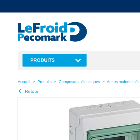
text.skipToContent
text.skipToNavigation
PRODUITS
Accueil
Produits
Composants électriques
Autres matériels él
Retour