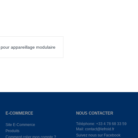
 pour appareillage modulaire
E-COMMERCE
NOUS CONTACTER
Téléphone: +33 4 78 68 33 59
Site E-Commerce
Mail: contact@lefroid.fr
Produits
Suivez nous sur Facebook
Comment créer mon compte ?