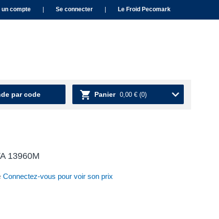
 un compte
|
Se connecter
|
Le Froid Pecomark
e par code
Panier
0,00 €
(0)
VA 13960M
e
Connectez-vous pour voir son prix