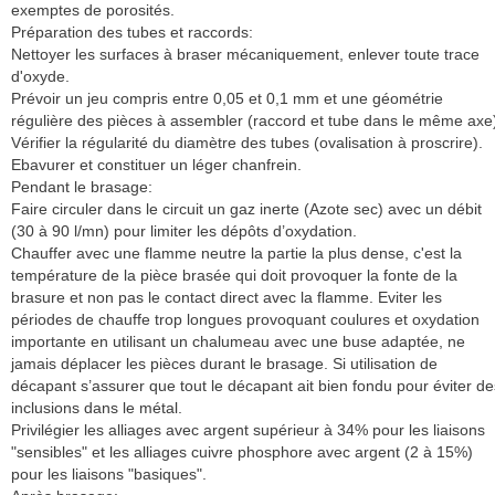
exemptes de porosités.
Préparation des tubes et raccords:
Nettoyer les surfaces à braser mécaniquement, enlever toute trace
d'oxyde.
Prévoir un jeu compris entre 0,05 et 0,1 mm et une géométrie
régulière des pièces à assembler (raccord et tube dans le même axe
Vérifier la régularité du diamètre des tubes (ovalisation à proscrire).
Ebavurer et constituer un léger chanfrein.
Pendant le brasage:
Faire circuler dans le circuit un gaz inerte (Azote sec) avec un débit
(30 à 90 l/mn) pour limiter les dépôts d’oxydation.
Chauffer avec une flamme neutre la partie la plus dense, c'est la
température de la pièce brasée qui doit provoquer la fonte de la
brasure et non pas le contact direct avec la flamme. Eviter les
périodes de chauffe trop longues provoquant coulures et oxydation
importante en utilisant un chalumeau avec une buse adaptée, ne
jamais déplacer les pièces durant le brasage. Si utilisation de
décapant s’assurer que tout le décapant ait bien fondu pour éviter de
inclusions dans le métal.
Privilégier les alliages avec argent supérieur à 34% pour les liaisons
"sensibles" et les alliages cuivre phosphore avec argent (2 à 15%)
pour les liaisons "basiques".