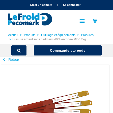
text.skipToContent
text.skipToNavigation
Créer un compte
|
Se connecter
Accueil
Produits
Outillage et équipements
Brasures
Brasure argent sans cadmium 40% enrobée Ø2 0.2kg
Commande par code
Retour