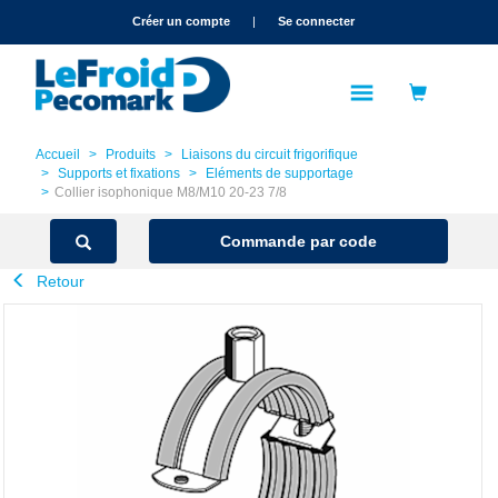
text.skipToContent
text.skipToNavigation
Créer un compte
|
Se connecter
Accueil
Produits
Liaisons du circuit frigorifique
Supports et fixations
Eléments de supportage
Collier isophonique M8/M10 20-23 7/8
Commande par code
Retour