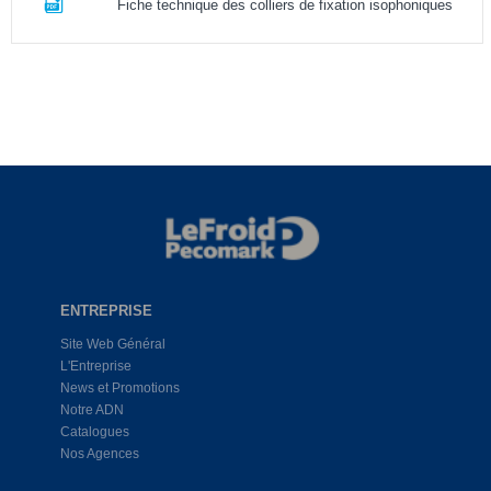
Fiche technique des colliers de fixation isophoniques
ENTREPRISE
Site Web Général
L'Entreprise
News et Promotions
Notre ADN
Catalogues
Nos Agences