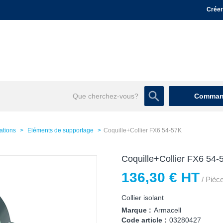
Créer
Command
xations
Eléments de supportage
Coquille+Collier FX6 54-57K
Coquille+Collier FX6 54-
136,30 € HT
/ Pièc
Collier isolant
Marque :
Armacell
Code article :
03280427