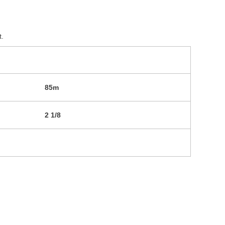
t.
85m
2 1/8