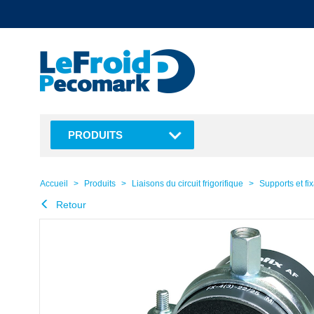
text.skipToContent
text.skipToNavigation
PRODUITS
Accueil
Produits
Liaisons du circuit frigorifique
Supports et fi
Retour