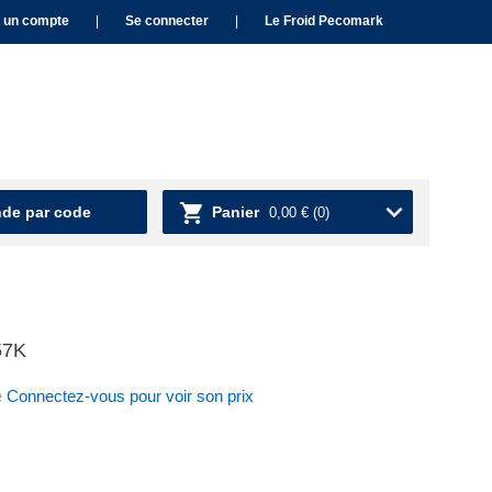
 un compte
|
Se connecter
|
Le Froid Pecomark
e par code
Panier
0,00 €
(0)
57K
e
Connectez-vous pour voir son prix