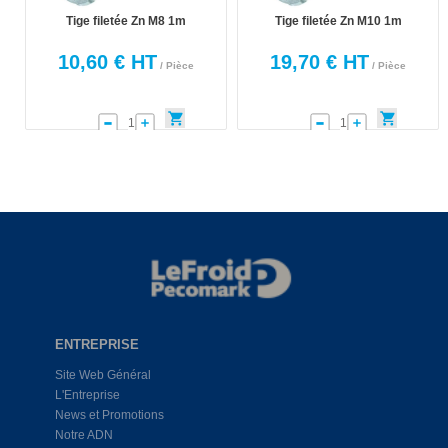
Tige filetée Zn M8 1m
Tige filetée Zn M10 1m
10,60 € HT
19,70 € HT
/ Pièce
/ Pièce
ENTREPRISE
Site Web Général
L'Entreprise
News et Promotions
Notre ADN