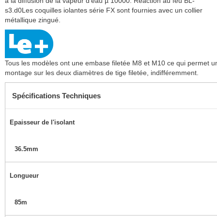
à la diffusion de la vapeur d'eau µ 10000. Réaction au feu BL-
s3.d0Les coquilles iolantes série FX sont fournies avec un collier
métallique zingué.
Tous les modèles ont une embase filetée M8 et M10 ce qui permet u
montage sur les deux diamètres de tige filetée, indifféremment.
Spécifications Techniques
Epaisseur de l'isolant
36.5mm
Longueur
85m