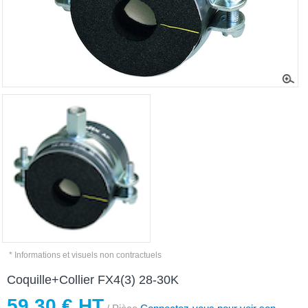
* Informations et visuels non contractuels
Coquille+Collier FX4(3) 28-30K
59,30 € HT