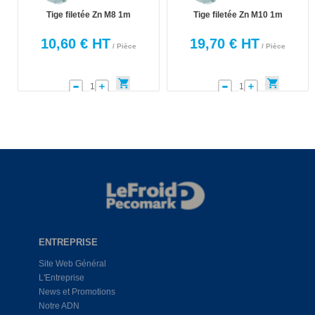
Tige filetée Zn M8 1m
Tige filetée Zn M10 1m
10,60 € HT
19,70 € HT
/ Pièce
/ Pièce
ENTREPRISE
Site Web Général
L'Entreprise
News et Promotions
Notre ADN