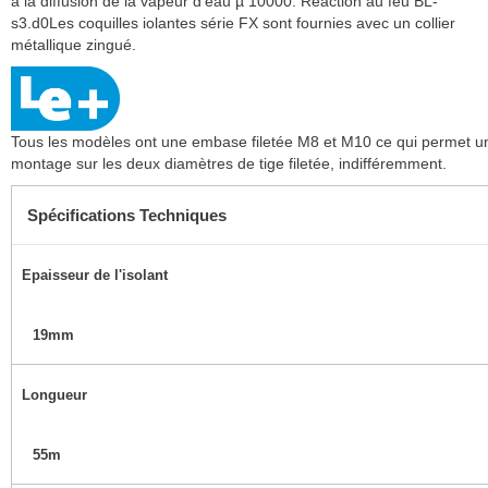
à la diffusion de la vapeur d'eau µ 10000. Réaction au feu BL-
s3.d0Les coquilles iolantes série FX sont fournies avec un collier
métallique zingué.
Tous les modèles ont une embase filetée M8 et M10 ce qui permet u
montage sur les deux diamètres de tige filetée, indifféremment.
Spécifications Techniques
Epaisseur de l'isolant
19mm
Longueur
55m