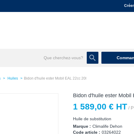
Créer
Command
s
Huiles
Bidon d'huile ester Mobil EAL 22cc 20l
Bidon d'huile ester Mobil
1 589,00 € HT
/ P
Huile de substitution
Marque :
Climalife Dehon
Code article :
03264022