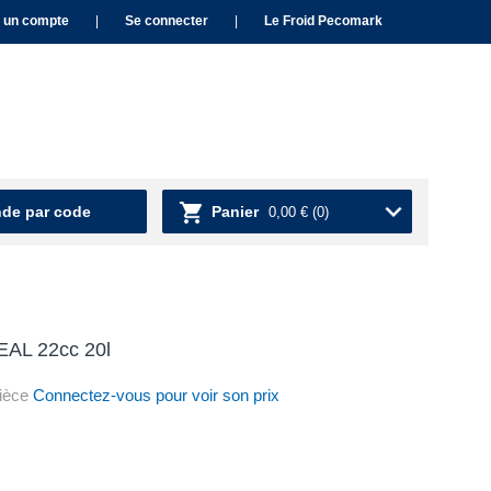
 un compte
|
Se connecter
|
Le Froid Pecomark
e par code
Panier
0,00 €
(0)
 EAL 22cc 20l
ièce
Connectez-vous pour voir son prix