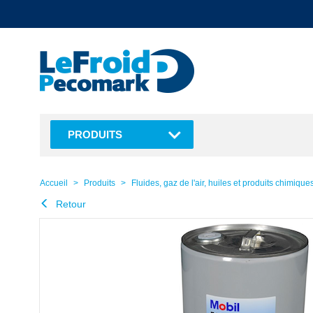
text.skipToContent
text.skipToNavigation
PRODUITS
Accueil
Produits
Fluides, gaz de l'air, huiles et produits chimique
Retour