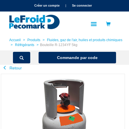
text.skipToContent
text.skipToNavigation
Créer un compte
|
Se connecter
Accueil
Produits
Fluides, gaz de l'air, huiles et produits chimiques
Réfrigérants
Bouteille R-1234YF 5kg
Commande par code
Retour