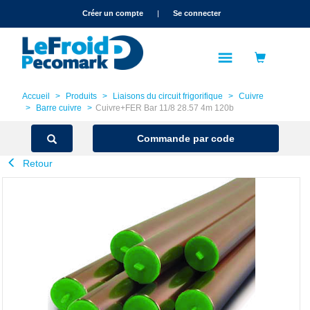
text.skipToContent
text.skipToNavigation
Créer un compte
|
Se connecter
Accueil
Produits
Liaisons du circuit frigorifique
Cuivre
Barre cuivre
Cuivre+FER Bar 11/8 28.57 4m 120b
Commande par code
Retour