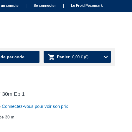
 un compte
|
Se connecter
|
Le Froid Pecomark
e par code
Panier
0,00 €
(0)
7 30m Ep 1
e
Connectez-vous pour voir son prix
 de 30 m