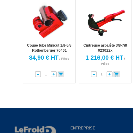
Coupe tube Minicut 1/8-5/8
Cintreuse arbalète 3/8-7/8
Rothenberger 70401
023022x
84,90 € HT
1 216,00 € HT
/ Pièce
/
Pièce
ENTREPRISE