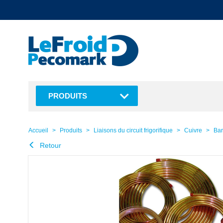
text.skipToContent
text.skipToNavigation
PRODUITS
Accueil
Produits
Liaisons du circuit frigorifique
Cuivre
Bar
Retour