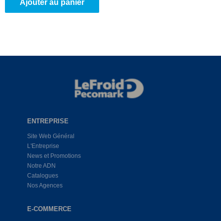
Ajouter au panier
ENTREPRISE
Site Web Général
L'Entreprise
News et Promotions
Notre ADN
Catalogues
Nos Agences
E-COMMERCE