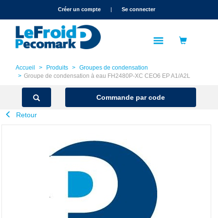
text.skipToContent
text.skipToNavigation
Créer un compte
|
Se connecter
Accueil
Produits
Groupes de condensation
Groupe de condensation à eau FH2480P-XC CEO6 EP A1/A2L
Commande par code
Retour