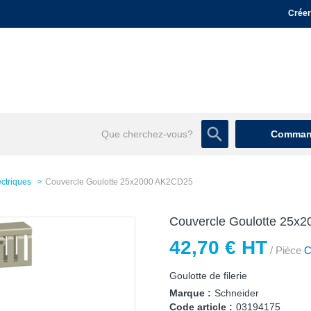
Créer
Command
ectriques
Couvercle Goulotte 25x2000 AK2CD25
Couvercle Goulotte 25x
42,70 € HT
/ Pièce
Co
Goulotte de filerie
Marque :
Schneider
Code article :
03194175