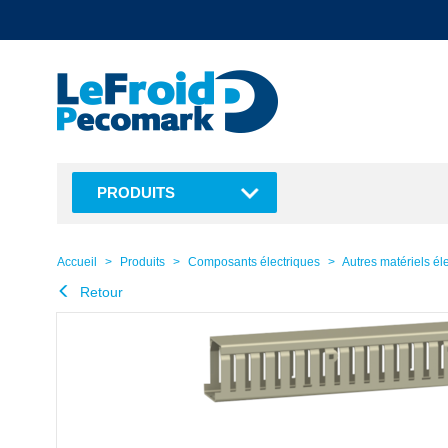
text.skipToContent
text.skipToNavigation
PRODUITS
Accueil
Produits
Composants électriques
Autres matériels él
Retour