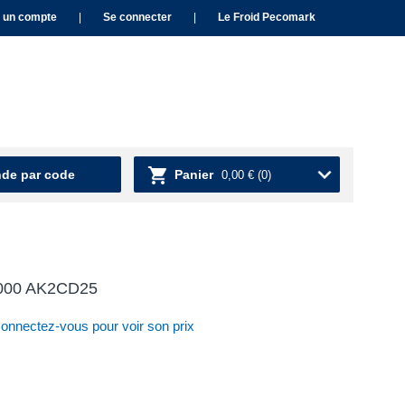
 un compte
|
Se connecter
|
Le Froid Pecomark
e par code
Panier
0,00 €
(0)
2000 AK2CD25
nnectez-vous pour voir son prix