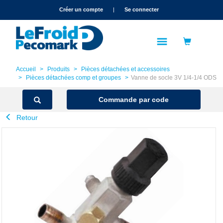
text.skipToContent
text.skipToNavigation
Créer un compte
|
Se connecter
Accueil
Produits
Pièces détachées et accessoires
Pièces détachées comp et groupes
Vanne de socle 3V 1/4-1/4 ODS
Commande par code
Retour