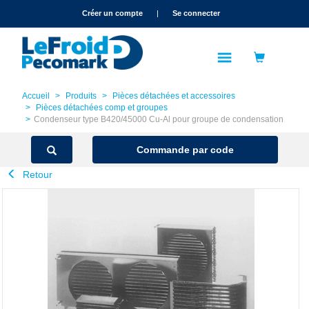
text.skipToContent
text.skipToNavigation
Créer un compte
|
Se connecter
Accueil
Produits
Pièces détachées et accessoires
Pièces détachées comp et groupes
Condenseur type B420/45000 Cu-Al pour groupe de condensation
Commande par code
Retour