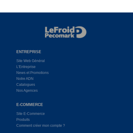
ENTREPRISE
Site Web Général
L'Entreprise
News et Promotions
Notre ADN
Catalogues
Nos Agences
E-COMMERCE
Site E-Commerce
Produits
Comment créer mon compte ?