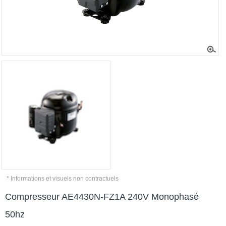
* Informations et visuels non contractuels
Compresseur AE4430N-FZ1A 240V Monophasé
50hz