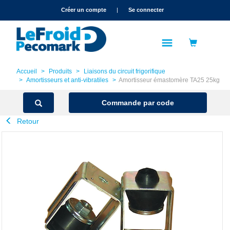
text.skipToContent
text.skipToNavigation
Créer un compte
|
Se connecter
Accueil
Produits
Liaisons du circuit frigorifique
Amortisseurs et anti-vibratiles
Amortisseur émastomère TA25 25kg
Commande par code
Retour