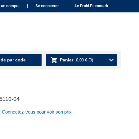
 un compte
|
Se connecter
|
Le Froid Pecomark
e par code
Panier
0,00 €
(0)
15110-04
e
Connectez-vous pour voir son prix