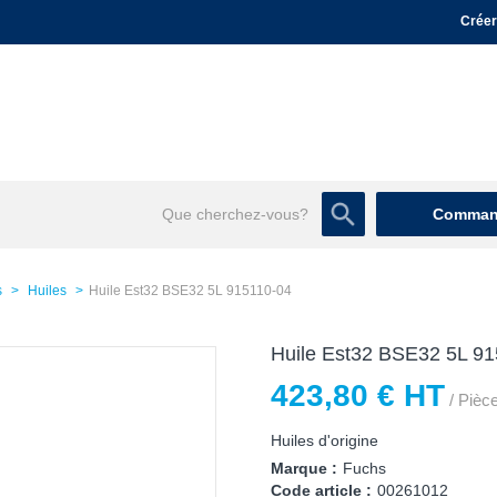
Créer
Command
s
Huiles
Huile Est32 BSE32 5L 915110-04
Huile Est32 BSE32 5L 9
423,80 € HT
/ Pièc
Huiles d'origine
Marque :
Fuchs
Code article :
00261012