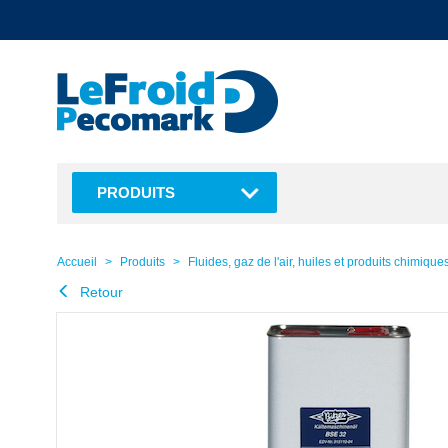
text.skipToContent
text.skipToNavigation
PRODUITS
Accueil
Produits
Fluides, gaz de l'air, huiles et produits chimique
Retour