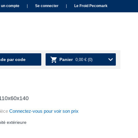
 un compte
|
Se connecter
|
Le Froid Pecomark
e par code
Panier
0,00 €
(0)
 110x60x140
ièce
Connectez-vous pour voir son prix
nité extérieure