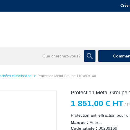
Créer
Command
achées climatisation
Protection Metal Groupe 110x60x140
Protection Metal Groupe
1 851,00 € HT
/ P
Protection anti effraction pour u
Marque :
Autres
Code article :
00239169