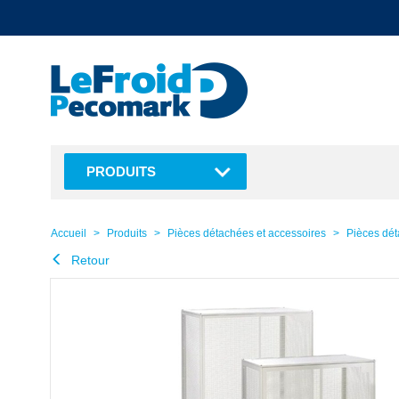
text.skipToContent
text.skipToNavigation
PRODUITS
Accueil
Produits
Pièces détachées et accessoires
Pièces dét
Retour