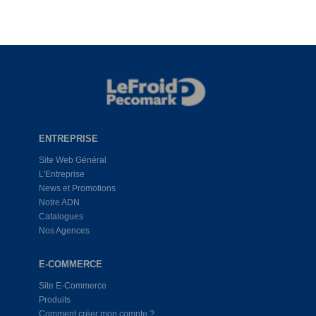
ENTREPRISE
Site Web Général
L'Entreprise
News et Promotions
Notre ADN
Catalogues
Nos Agences
E-COMMERCE
Site E-Commerce
Produits
Comment créer mon compte ?