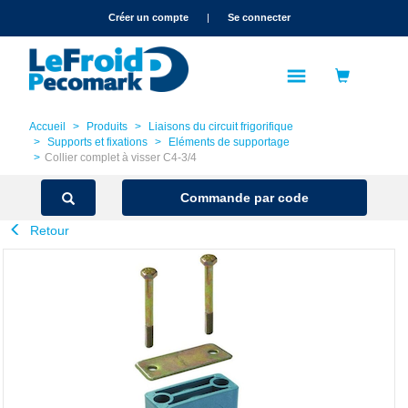
text.skipToContent
text.skipToNavigation
Créer un compte
|
Se connecter
Accueil
Produits
Liaisons du circuit frigorifique
Supports et fixations
Eléments de supportage
Collier complet à visser C4-3/4
Commande par code
Retour