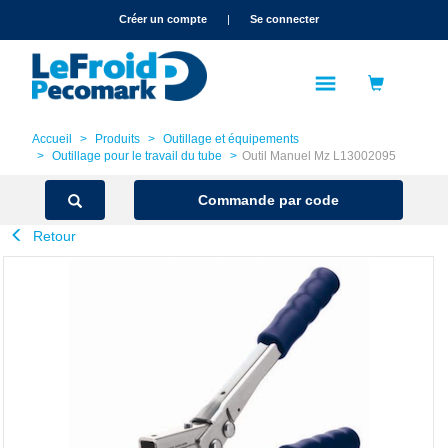
text.skipToContent
text.skipToNavigation
Créer un compte
|
Se connecter
Accueil
Produits
Outillage et équipements
Outillage pour le travail du tube
Outil Manuel Mz L13002095
Commande par code
Retour