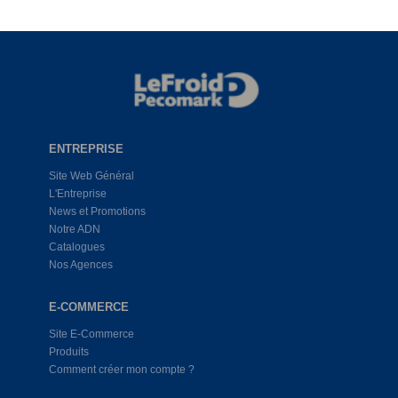
ENTREPRISE
Site Web Général
L'Entreprise
News et Promotions
Notre ADN
Catalogues
Nos Agences
E-COMMERCE
Site E-Commerce
Produits
Comment créer mon compte ?