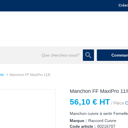
Créer
Command
tir
Manchon FF MaxiPro 11/8
Manchon FF MaxiPro 11/
56,10 € HT
/ Pièce
Co
Manchon cuivre à sertir Femelle
Marque :
Raccord Cuivre
Code article :
00216707