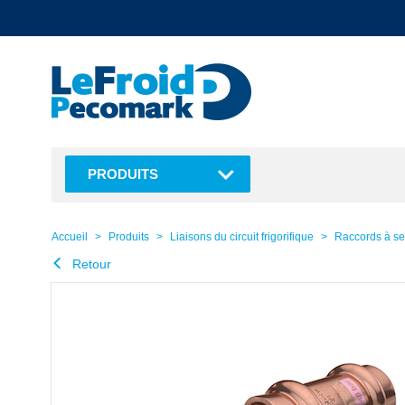
text.skipToContent
text.skipToNavigation
PRODUITS
Accueil
Produits
Liaisons du circuit frigorifique
Raccords à ser
Retour