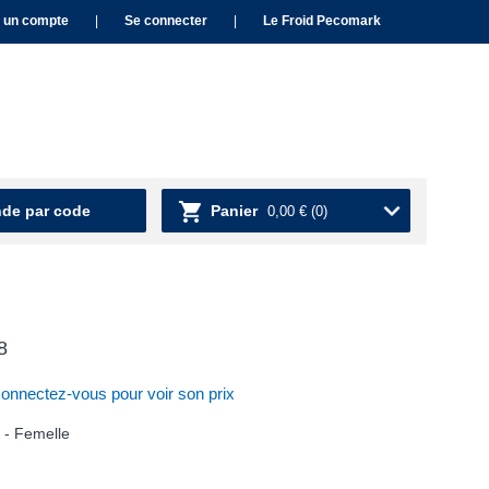
 un compte
|
Se connecter
|
Le Froid Pecomark
e par code
Panier
0,00 €
(0)
8
nnectez-vous pour voir son prix
 - Femelle