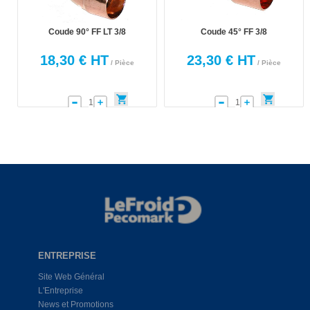
Coude 90° FF LT 3/8
Coude 45° FF 3/8
18,30 € HT
23,30 € HT
/ Pièce
/ Pièce
ENTREPRISE
Site Web Général
L'Entreprise
News et Promotions