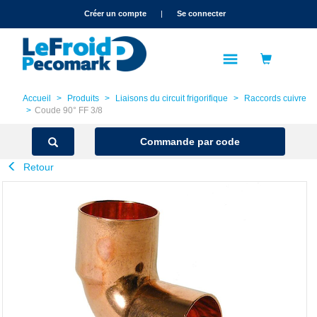
text.skipToContent
text.skipToNavigation
Créer un compte
|
Se connecter
Accueil
Produits
Liaisons du circuit frigorifique
Raccords cuivre
Coude 90° FF 3/8
Commande par code
Retour