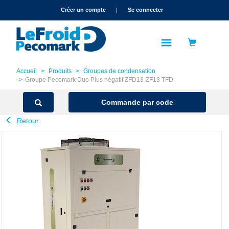
text.skipToContent
text.skipToNavigation
Créer un compte
|
Se connecter
Accueil
Produits
Groupes de condensation
Groupe Pecomark Duo Plus négatif ZFD13-ZF13 TFD
Commande par code
Retour