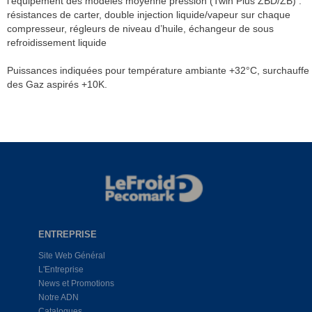
l’équipement des modèles moyenne pression (Twin Plus ZBD/ZB) :
résistances de carter, double injection liquide/vapeur sur chaque
compresseur, régleurs de niveau d’huile, échangeur de sous
refroidissement liquide
Puissances indiquées pour température ambiante +32°C, surchauffe
des Gaz aspirés +10K.
ENTREPRISE
Site Web Général
L'Entreprise
News et Promotions
Notre ADN
Catalogues