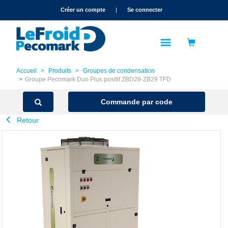
text.skipToContent
text.skipToNavigation
Créer un compte
|
Se connecter
Accueil
Produits
Groupes de condensation
Groupe Pecomark Duo Plus positif ZBD29-ZB29 TFD
Commande par code
Retour