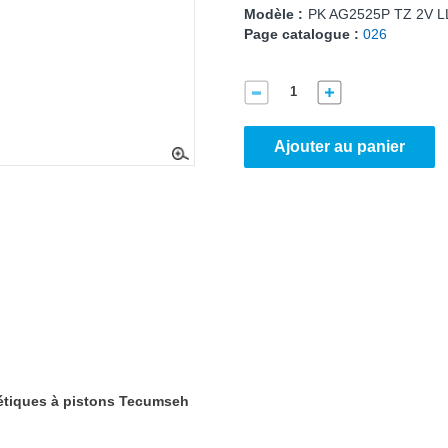
Modèle :
PK AG2525P TZ 2V L
Page catalogue :
026
Ajouter au panier
étiques à pistons Tecumseh