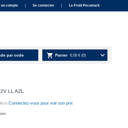
 un compte
|
Se connecter
|
Le Froid Pecomark
e par code
Panier
0,00 €
(0)
2V LL A2L
ièce
Connectez-vous pour voir son prix
ion