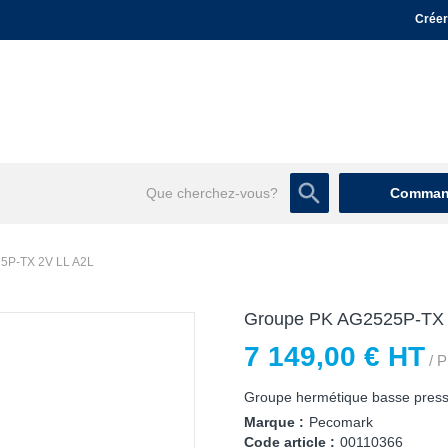
Créer
Command
5P-TX 2V LL A2L
Groupe PK AG2525P-TX 
7 149,00 € HT
/ P
Groupe hermétique basse press
Marque :
Pecomark
Code article :
00110366