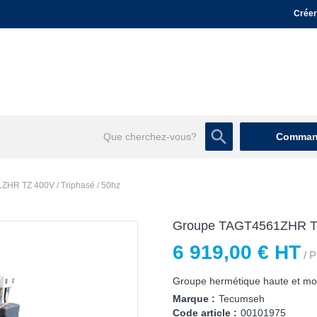
Créer
Command
HR TZ 400V / Triphasé / 50hz
Groupe TAGT4561ZHR TZ 
6 919,00 € HT
/ P
Groupe hermétique haute et mo
Marque :
Tecumseh
Code article :
00101975