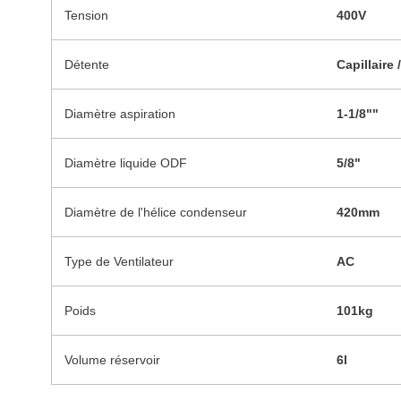
Tension
400V
Détente
Capillaire
Diamètre aspiration
1-1/8""
Diamètre liquide ODF
5/8"
Diamètre de l'hélice condenseur
420mm
Type de Ventilateur
AC
Poids
101kg
Volume réservoir
6l