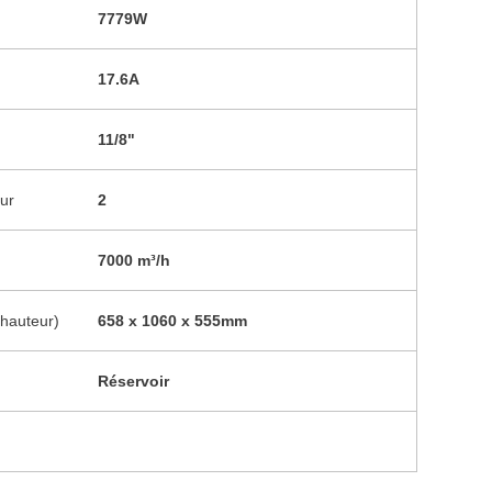
7779W
17.6A
11/8"
ur
2
7000 m³/h
 hauteur)
658 x 1060 x 555mm
Réservoir