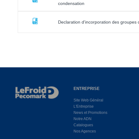
condensation
Declaration d'incorporation des groupes
ENTREPRISE
Site Web Général
L'Entreprise
News et Promotions
Notre ADN
Catalogues
Nos Agences