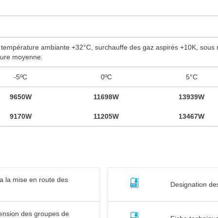
 température ambiante +32°C, surchauffe des gaz aspirés +10K, sous 
ture moyenne.
-5ºC
0ºC
5°C
9650W
11698W
13939W
9170W
11205W
13467W
a la mise en route des
Designation de
Tension des groupes de