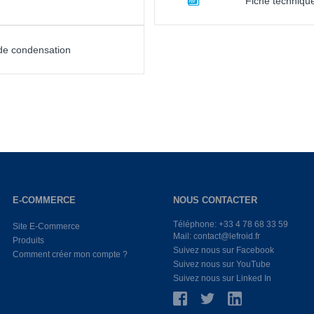
Fiche techniq
 de condensation
E-COMMERCE
NOUS CONTACTER
Téléphone: +33 4 78 68 33 59
Site E-Commerce
Mail: contact@lefroid.fr
Produits
Suivez nous sur Facebook
Comment créer mon compte ?
Suivez nous sur YouTube
Suivez nous sur Linked In