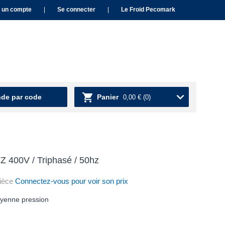
 un compte
|
Se connecter
|
Le Froid Pecomark
e par code
Panier
0,00 €
(0)
400V / Triphasé / 50hz
ièce
Connectez-vous pour voir son prix
yenne pression