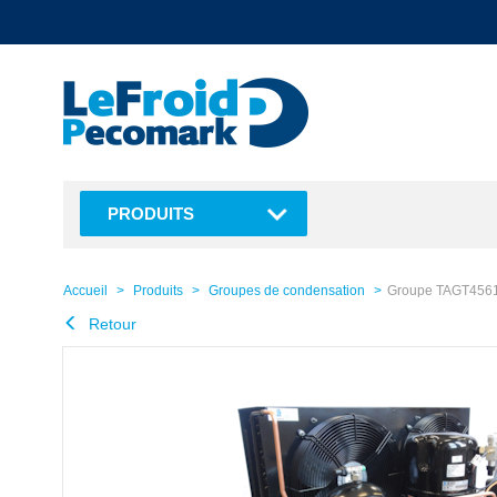
text.skipToContent
text.skipToNavigation
PRODUITS
Accueil
Produits
Groupes de condensation
Groupe TAGT4561Z
Retour