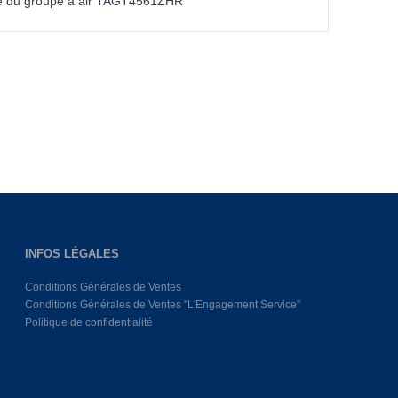
ue du groupe a air TAGT4561ZHR
INFOS LÉGALES
Conditions Générales de Ventes
Conditions Générales de Ventes ''L'Engagement Service''
Politique de confidentialité