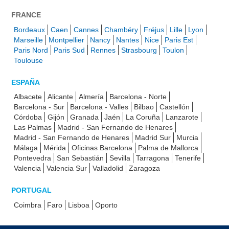
FRANCE
Bordeaux
Caen
Cannes
Chambéry
Fréjus
Lille
Lyon
Marseille
Montpellier
Nancy
Nantes
Nice
Paris Est
Paris Nord
Paris Sud
Rennes
Strasbourg
Toulon
Toulouse
ESPAÑA
Albacete
Alicante
Almería
Barcelona - Norte
Barcelona - Sur
Barcelona - Valles
Bilbao
Castellón
Córdoba
Gijón
Granada
Jaén
La Coruña
Lanzarote
Las Palmas
Madrid - San Fernando de Henares
Madrid - San Fernando de Henares
Madrid Sur
Murcia
Málaga
Mérida
Oficinas Barcelona
Palma de Mallorca
Pontevedra
San Sebastián
Sevilla
Tarragona
Tenerife
Valencia
Valencia Sur
Valladolid
Zaragoza
PORTUGAL
Coimbra
Faro
Lisboa
Oporto