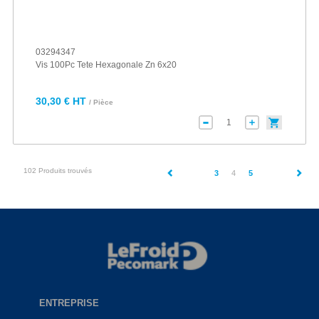
03294347
Vis 100Pc Tete Hexagonale Zn 6x20
30,30 € HT
/ Pièce
102 Produits trouvés
(current)
3
4
5
ENTREPRISE