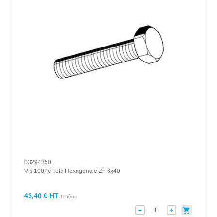
03294350
Vis 100Pc Tete Hexagonale Zn 6x40
43,40 € HT
/ Pièce