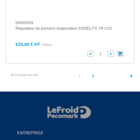
00404559
Régulateur de pression évaporateur 3335EL/7S 7/8 CO2
625,80 € HT
/ Pièce
38 Produits trouvés
(current)
1
2
ENTREPRISE