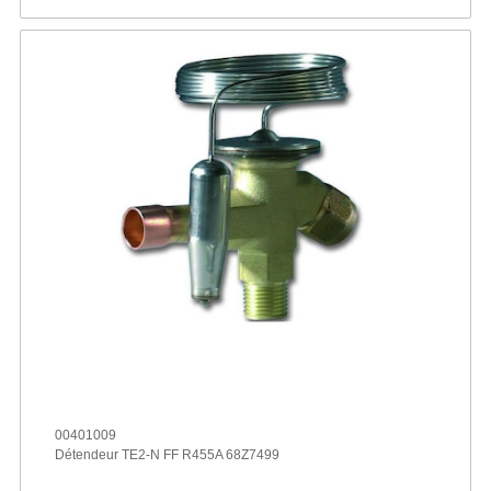
00401009
Détendeur TE2-N FF R455A 68Z7499