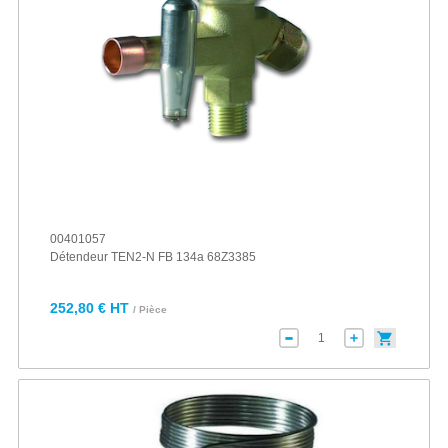
00401057
Détendeur TEN2-N FB 134a 68Z3385
252,80 € HT
/ Pièce