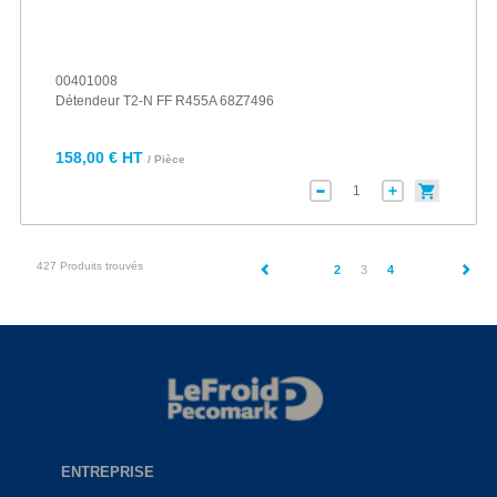
00401008
Détendeur T2-N FF R455A 68Z7496
158,00 € HT
/ Pièce
427 Produits trouvés
(current)
2
3
4
ENTREPRISE