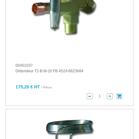
00401037
Détendeur T2-B M-20 FB 452A 68Z3684
175,20 € HT
/ Pièce