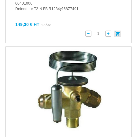
00401006
Détendeur T2-N FB R1234yf 68Z7491
149,30 € HT
/ Pièce