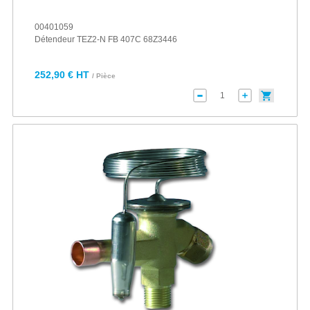
00401059
Détendeur TEZ2-N FB 407C 68Z3446
252,90 € HT
/ Pièce