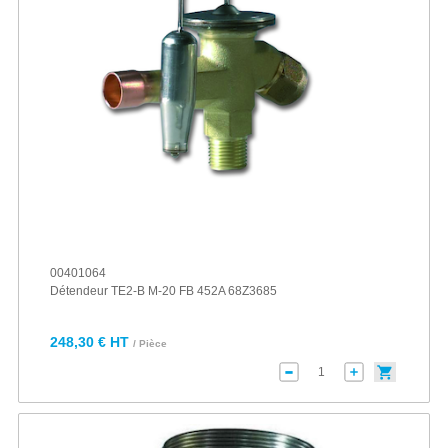
00401064
Détendeur TE2-B M-20 FB 452A 68Z3685
248,30 € HT
/ Pièce