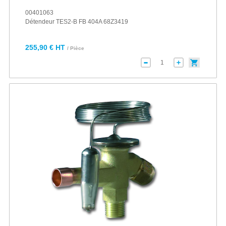
00401063
Détendeur TES2-B FB 404A 68Z3419
255,90 € HT
/ Pièce