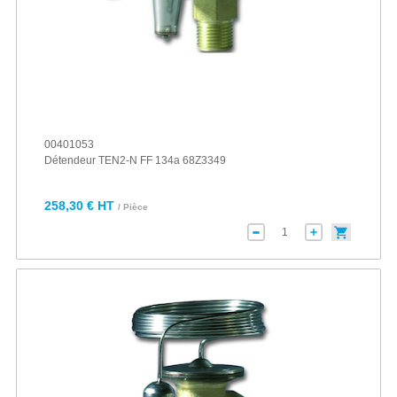
00401053
Détendeur TEN2-N FF 134a 68Z3349
258,30 € HT
/ Pièce