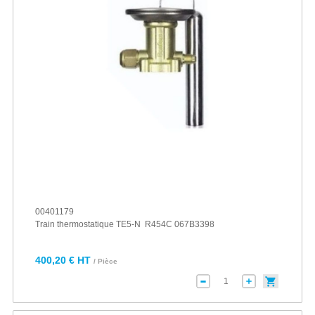
00401179
Train thermostatique TE5-N R454C 067B3398
400,20 € HT
/ Pièce