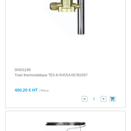
00401199
Train thermostatique TE5-N R455A 067B3397
400,20 € HT
/ Pièce