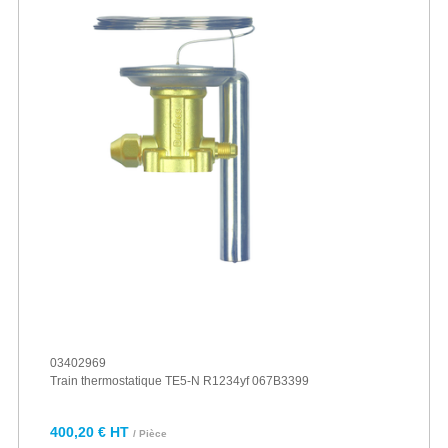
03402969
Train thermostatique TE5-N R1234yf 067B3399
400,20 € HT
/ Pièce