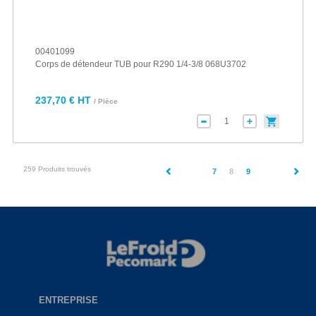
00401099
Corps de détendeur TUB pour R290 1/4-3/8 068U3702
237,70 € HT
/ Pièce
259 Produits trouvés
(current)
7
8
9
ENTREPRISE