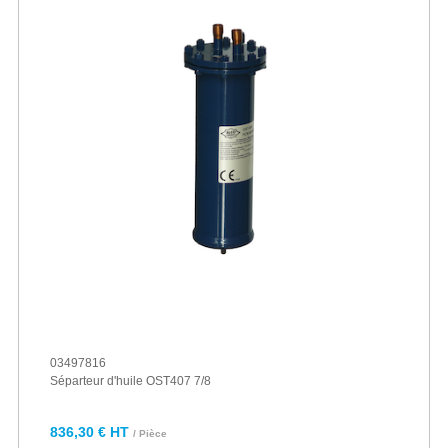
03497816
Séparteur d'huile OST407 7/8
836,30 € HT
/ Pièce