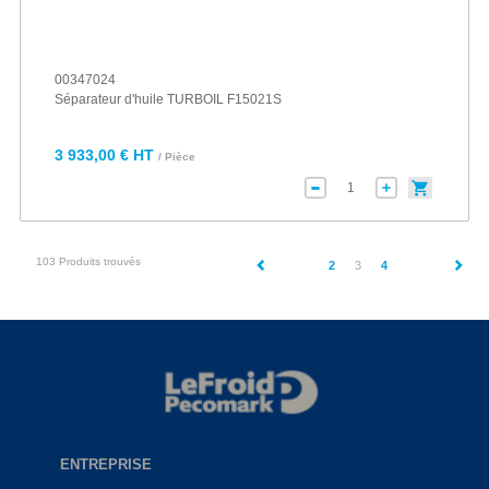
00347024
Séparateur d'huile TURBOIL F15021S
3 933,00 € HT
/ Pièce
103 Produits trouvés
(current)
2
3
4
ENTREPRISE