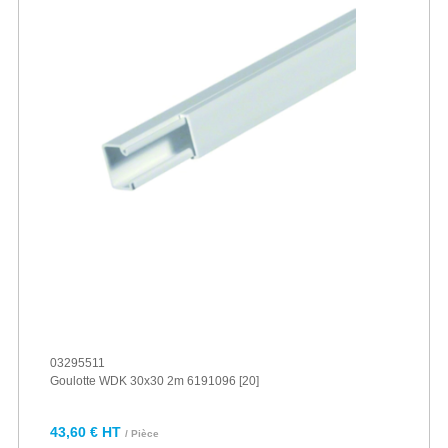
03295511
Goulotte WDK 30x30 2m 6191096 [20]
43,60 € HT
/ Pièce