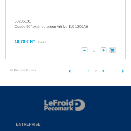
00235131
Coude 90° extérieurérieur Arti Ivo 110 1206AE
18,70 € HT
/ Pièce
78 Produits trouvés
(current)
1
2
3
ENTREPRISE