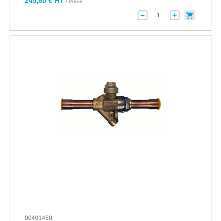
245,80 € HT
/ Pièce
00401450