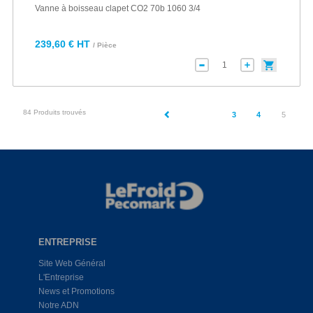
Vanne à boisseau clapet CO2 70b 1060 3/4
239,60 € HT
/ Pièce
84 Produits trouvés
(current
3
4
5
ENTREPRISE
Site Web Général
L'Entreprise
News et Promotions
Notre ADN