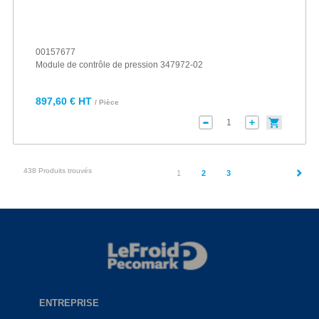
00157677
Module de contrôle de pression 347972-02
897,60 € HT
/ Pièce
438 Produits trouvés
(current)
1
2
3
ENTREPRISE